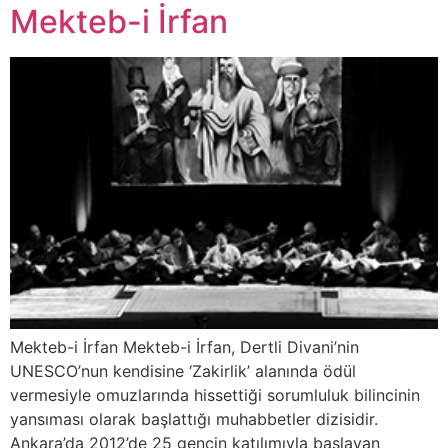
Mekteb-i İrfan
Mekteb-i İrfan Mekteb-i İrfan, Dertli Divani’nin
UNESCO’nun kendisine ‘Zakirlik’ alanında ödül
vermesiyle omuzlarında hissettiği sorumluluk bilincinin
yansıması olarak başlattığı muhabbetler dizisidir.
Ankara’da 2012’de 25 gencin katılımıyla başlayan