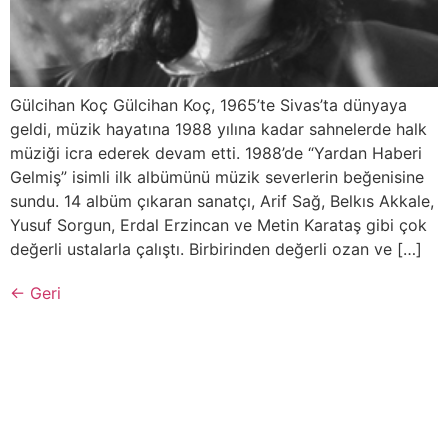
Gülcihan Koç Gülcihan Koç, 1965’te Sivas’ta dünyaya
geldi, müzik hayatına 1988 yılına kadar sahnelerde halk
müziği icra ederek devam etti. 1988’de “Yardan Haberi
Gelmiş” isimli ilk albümünü müzik severlerin beğenisine
sundu. 14 albüm çıkaran sanatçı, Arif Sağ, Belkıs Akkale,
Yusuf Sorgun, Erdal Erzincan ve Metin Karataş gibi çok
değerli ustalarla çalıştı. Birbirinden değerli ozan ve […]
←
Geri