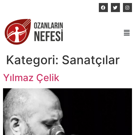
bilgi@ozanlarinnefesi.com
Kategori:
Sanatçılar
Yılmaz Çelik